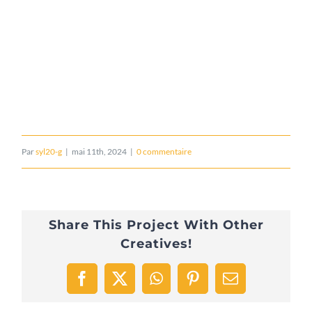
Par
syl20-g
|
mai 11th, 2024
|
0 commentaire
Share This Project With Other
Creatives!
Facebook
X
WhatsApp
Pinterest
Email