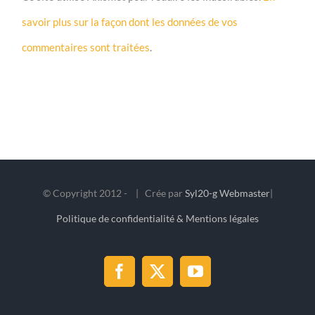
savoir plus sur la façon dont les données de vos
commentaires sont traitées
.
© Copyright 2012 -
| Crée par
Syl20-g Webmaster
|
Politique de confidentialité & Mentions légales
Facebook
X
YouTube