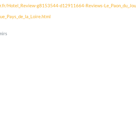
sor.fr/Hotel_Review-g8153544-d12911664-Reviews-Le_Paon_du_Jou
que_Pays_de_la_Loire.html
nirs