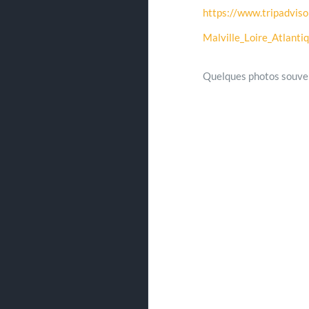
https://www.tripadvi
Malville_Loire_Atlanti
Quelques photos souve