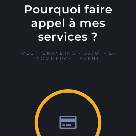
Pourquoi faire
appel à mes
services ?
WEB • BRANDING • UX/UI • E-
COMMERCE • EVENT