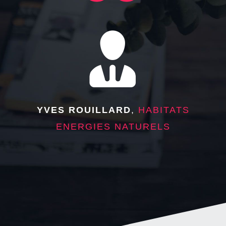
OLIVIER GEFFRAY
SCOLIE 44
Your Content Goes Here
DIDIER MAISDON
YVES ROUILLARD
NOEL SUR LES
,
HABITATS
ENERGIES NATURELS
ETOILES
ANDRE HOUGUET
LA CLE DE VOUTE