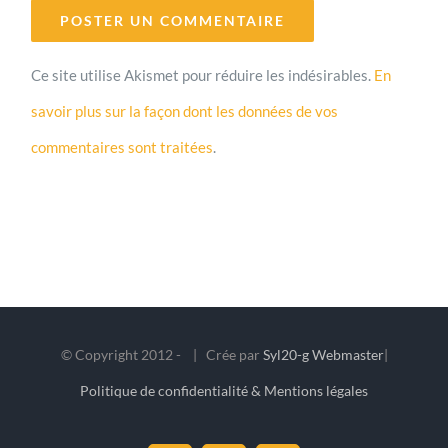
Ce site utilise Akismet pour réduire les indésirables.
En
savoir plus sur la façon dont les données de vos
commentaires sont traitées
.
© Copyright 2012 -
| Crée par
Syl20-g Webmaster
|
Politique de confidentialité & Mentions légales