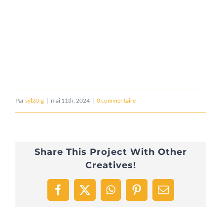
Par
syl20-g
|
mai 11th, 2024
|
0 commentaire
Share This Project With Other
Creatives!
Facebook
X
WhatsApp
Pinterest
Email