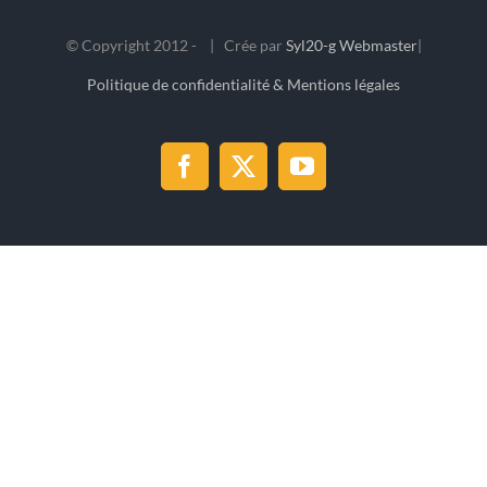
© Copyright 2012 -
| Crée par
Syl20-g Webmaster
|
Politique de confidentialité & Mentions légales
Facebook
X
YouTube