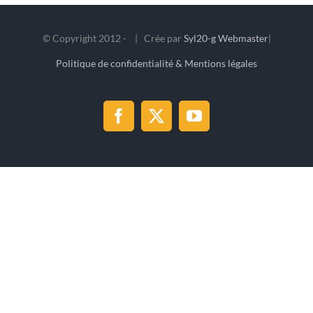
© Copyright 2012 -
| Crée par
Syl20-g Webmaster
|
Politique de confidentialité & Mentions légales
Facebook
X
YouTube