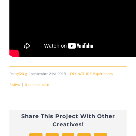
Par
syl20-g
|
septembre 21st, 2015
|
DIY-NATURE
,
Expériences
,
festival
|
0 commentaire
Share This Project With Other
Creatives!