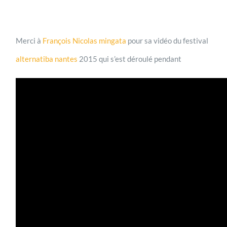
Merci à
François Nicolas mingata
pour sa vidéo du festival
alternatiba nantes
2015 qui s’est déroulé pendant