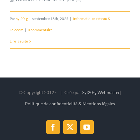
Par
syl20-g
|
septembre 18th, 2025
|
Informatique, réseau &
Télécom
|
0 commentaire
Lire la suite
© Copyright 2012 -
| Crée par
Syl20-g Webmaster
|
Politique de confidentialité & Mentions légales
Facebook
X
YouTube