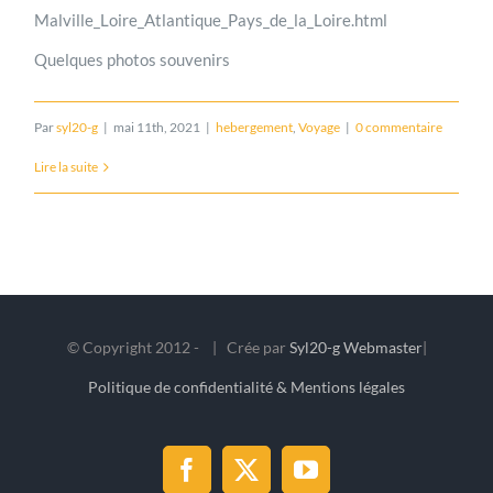
Malville_Loire_Atlantique_Pays_de_la_Loire.html
Quelques photos souvenirs
Par
syl20-g
|
mai 11th, 2021
|
hebergement
,
Voyage
|
0 commentaire
Lire la suite
© Copyright 2012 -
| Crée par
Syl20-g Webmaster
|
Politique de confidentialité & Mentions légales
Facebook
X
YouTube