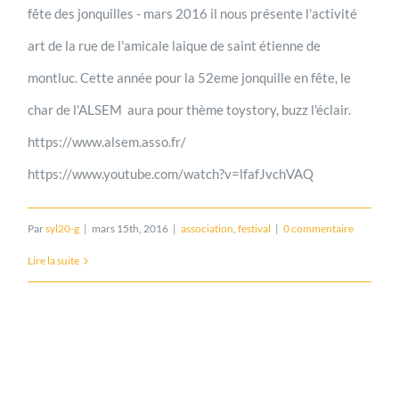
fête des jonquilles - mars 2016 il nous présente l'activité
art de la rue de l'amicale laique de saint étienne de
montluc. Cette année pour la 52eme jonquille en fête, le
char de l'ALSEM aura pour thème toystory, buzz l'éclair.
https://www.alsem.asso.fr/
https://www.youtube.com/watch?v=lfafJvchVAQ
Par
syl20-g
|
mars 15th, 2016
|
association
,
festival
|
0 commentaire
Lire la suite