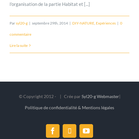
l'organisation de la partie Habitat et [...]
Par
syl20-g
|
septembre 29th, 2014
|
DIY-NATURE
,
Expériences
|
0
commentaire
Lire la suite
© Copyright 2012 -
| Crée par
Syl20-g Webmaster
|
Politique de confidentialité & Mentions légales
Facebook
X
YouTube