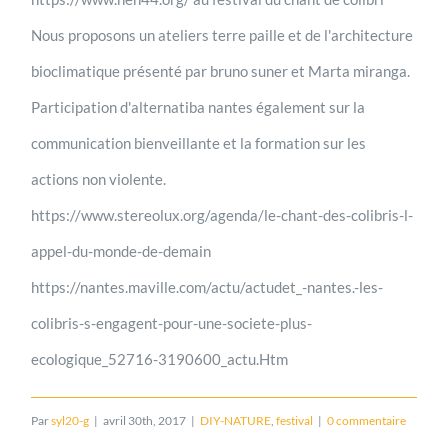
Nous proposons un ateliers terre paille et de l'architecture
bioclimatique présenté par bruno suner et Marta miranga.
Participation d'alternatiba nantes également sur la
communication bienveillante et la formation sur les
actions non violente.
https://www.stereolux.org/agenda/le-chant-des-colibris-l-
appel-du-monde-de-demain
https://nantes.maville.com/actu/actudet_-nantes.-les-
colibris-s-engagent-pour-une-societe-plus-
ecologique_52716-3190600_actu.Htm
Par
syl20-g
|
avril 30th, 2017
|
DIY-NATURE
,
festival
|
0 commentaire