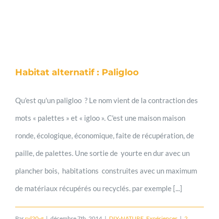
Habitat alternatif : Paligloo
Qu'est qu'un paligloo ? Le nom vient de la contraction des
mots « palettes » et « igloo ». C'est une maison maison
ronde, écologique, économique, faite de récupération, de
paille, de palettes. Une sortie de yourte en dur avec un
plancher bois, habitations construites avec un maximum
de matériaux récupérés ou recyclés. par exemple [...]
Par
syl20-g
|
décembre 7th, 2014
|
DIY-NATURE
,
Expériences
|
2