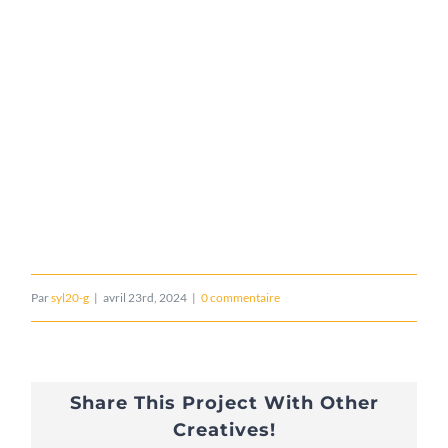
Par
syl20-g
|
avril 23rd, 2024
|
0 commentaire
Share This Project With Other
Creatives!