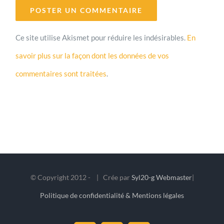
Ce site utilise Akismet pour réduire les indésirables.
En
savoir plus sur la façon dont les données de vos
commentaires sont traitées
.
© Copyright 2012 -
| Crée par
Syl20-g Webmaster
|
Politique de confidentialité & Mentions légales