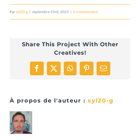
Par
syl20-g
|
septembre 23rd, 2025
|
0 commentaire
Share This Project With Other
Creatives!
Facebook
X
WhatsApp
Pinterest
Email
À propos de l'auteur :
syl20-g