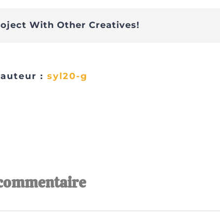
roject With Other Creatives!
'auteur :
syl20-g
 commentaire