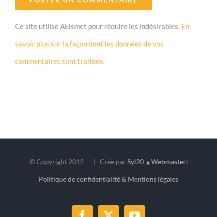
Ce site utilise Akismet pour réduire les indésirables.
En
savoir plus sur la façon dont les données de vos
commentaires sont traitées
.
© Copyright 2012 -
| Crée par
Syl20-g Webmaster
|
Politique de confidentialité & Mentions légales