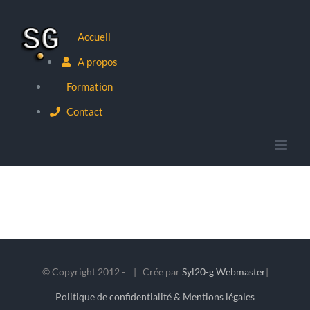
Passer
au
Accueil
contenu
A propos
Formation
Contact
© Copyright 2012 -
| Crée par
Syl20-g Webmaster
|
Politique de confidentialité & Mentions légales