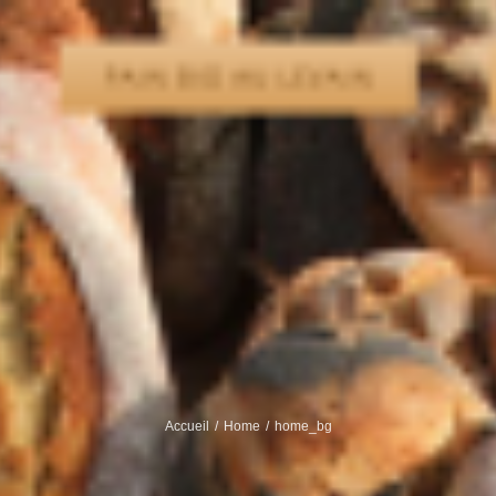
Accueil
Home
home_bg